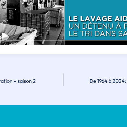
on
tation – saison 2
De 1964 à 2024: