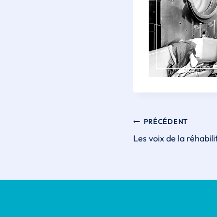
Navigati
PRÉCÉDENT
Les voix de la réhabili
de
l'article