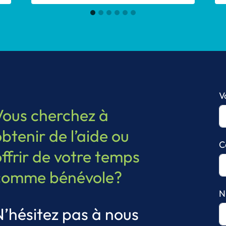
V
Vous cherchez à
btenir de l’aide ou
C
offrir de votre temps
comme bénévole?
N
N’hésitez pas à nous