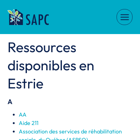
Skip
to
content
Ressources
disponibles en
Estrie
A
AA
Aide 211
Association des services de réhabilitation
sociale du Québec (ASRSQ)