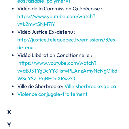
eos?disable_polymer=1
Vidéo de la Commission Québécoise :
https://www.youtube.com/watch?
v=k2mvtSNM7iY
Vidéo Justice Ex-détenu :
http://justice.telequebec.tv/emissions/3/ex-
detenus
Vidéo Libération Conditionnelle :
https://www.youtube.com/watch?
v=aBJ3TYgDcYY&list=PLAnzAmyNcNgGikd
WScYSZ1PqBE0cXRwZQ
Ville de Sherbrooke:
Ville.sherbrooke.qc.ca
Violence conjugale-traitement
X
Y