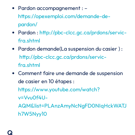
Pardon accompagnement : –
https://opexemploi.com/demande-de-
pardon/
Pardon :
http://pbc-clcc.gc.ca/prdons/servic-
fra.shtml
Pardon demande(La suspension du casier ) :
http://pbc-clcc.gc.ca/prdons/servic-
fra.shtml
Comment faire une demande de suspension
de casier en 10 étapes :
https://www.youtube.com/watch?
v=Vvu0f4U-
AQM&list=PLAnzAmyNcNgFD0NIqHckWATJ
h7W5Nyy10
Q